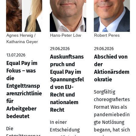
Agnes Herwig /
Hans-Peter Löw
Robert Peres
Katharina Geyer
29.06.2026
29.06.2026
13.07.2026
Auskunftsans
Abschied von
Equal Pay im
pruch und
der
Fokus – was
Equal Pay im
Aktionärsdem
die
Spannungsfel
okratie
Entgelttransp
d von EU-
Sorgfältig
arenzrichtlinie
Recht und
choreografiertes
für
nationalem
Format Was als
Arbeitgeber
Recht
pandemiebedin
bedeutet
In einer
gte Notlösung
Die
Entscheidung
begann, hat sich