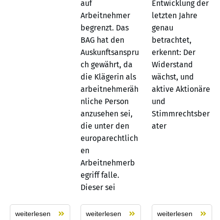
auf
Entwicklung der
Arbeitnehmer
letzten Jahre
begrenzt. Das
genau
BAG hat den
betrachtet,
Auskunftsanspru
erkennt: Der
ch gewährt, da
Widerstand
die Klägerin als
wächst, und
arbeitnehmeräh
aktive Aktionäre
nliche Person
und
anzusehen sei,
Stimmrechtsber
die unter den
ater
europarechtlich
en
Arbeitnehmerb
egriff falle.
Dieser sei
weiterlesen
weiterlesen
weiterlesen