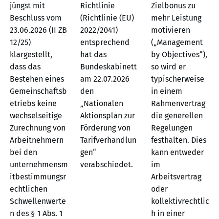
jüngst mit
Richtlinie
Zielbonus zu
Beschluss vom
(Richtlinie (EU)
mehr Leistung
23.06.2026 (II ZB
2022/2041)
motivieren
12/25)
entsprechend
(„Management
klargestellt,
hat das
by Objectives“),
dass das
Bundeskabinett
so wird er
Bestehen eines
am 22.07.2026
typischerweise
Gemeinschaftsb
den
in einem
etriebs keine
„Nationalen
Rahmenvertrag
wechselseitige
Aktionsplan zur
die generellen
Zurechnung von
Förderung von
Regelungen
Arbeitnehmern
Tarifverhandlun
festhalten. Dies
bei den
gen“
kann entweder
unternehmensm
verabschiedet.
im
itbestimmungsr
Arbeitsvertrag
echtlichen
oder
Schwellenwerte
kollektivrechtlic
n des § 1 Abs. 1
h in einer