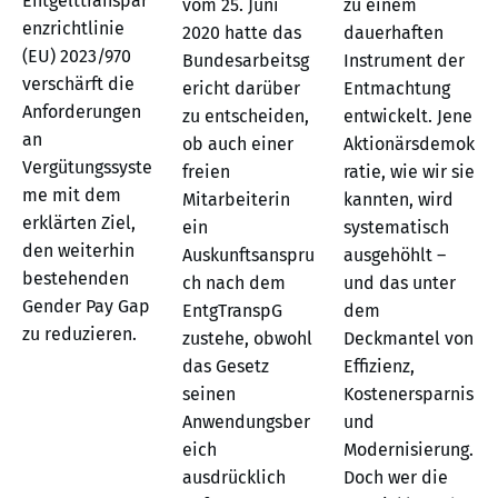
Entgelttranspar
vom 25. Juni
zu einem
enzrichtlinie
2020 hatte das
dauerhaften
(EU) 2023/970
Bundesarbeitsg
Instrument der
verschärft die
ericht darüber
Entmachtung
Anforderungen
zu entscheiden,
entwickelt. Jene
an
ob auch einer
Aktionärsdemok
Vergütungssyste
freien
ratie, wie wir sie
me mit dem
Mitarbeiterin
kannten, wird
erklärten Ziel,
ein
systematisch
den weiterhin
Auskunftsanspru
ausgehöhlt –
bestehenden
ch nach dem
und das unter
Gender Pay Gap
EntgTranspG
dem
zu reduzieren.
zustehe, obwohl
Deckmantel von
das Gesetz
Effizienz,
seinen
Kostenersparnis
Anwendungsber
und
eich
Modernisierung.
ausdrücklich
Doch wer die