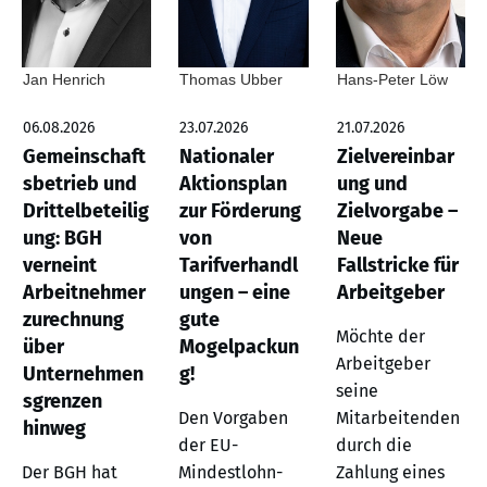
Jan Henrich
Thomas Ubber
Hans-Peter Löw
06.08.2026
23.07.2026
21.07.2026
Gemeinschaft
Nationaler
Zielvereinbar
sbetrieb und
Aktionsplan
ung und
Drittelbeteilig
zur Förderung
Zielvorgabe –
ung: BGH
von
Neue
verneint
Tarifverhandl
Fallstricke für
Arbeitnehmer
ungen – eine
Arbeitgeber
zurechnung
gute
Möchte der
über
Mogelpackun
Arbeitgeber
Unternehmen
g!
seine
sgrenzen
Den Vorgaben
Mitarbeitenden
hinweg
der EU-
durch die
Der BGH hat
Mindestlohn-
Zahlung eines