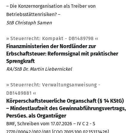
– Die Konzernorganisation als Treiber von
Betriebsstättenrisiken? –
StB Christoph Samen
Steuerrecht: Kompakt - DB1489798
Finanzministerien der Nordländer zur
Erbschaftsteuer: Reformsignal mit praktischer
Sprengkraft
RA/StB Dr. Martin Liebernickel
Steuerrecht: Verwaltungsanweisung -
DB1489881
Körperschaftsteuerliche Organschaft (§ 14 KStG)
– Mindestlaufzeit des Gewinnabführungsvertrags,
PersGes. als Organträger
BMF, Schreiben vom 17.07.2026 – IV C 2 - S
2770/00042/002/081 [COO.7005.100.02.15313426]