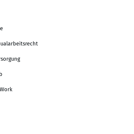
ce
dualarbeitsrecht
rsorgung
b
 Work