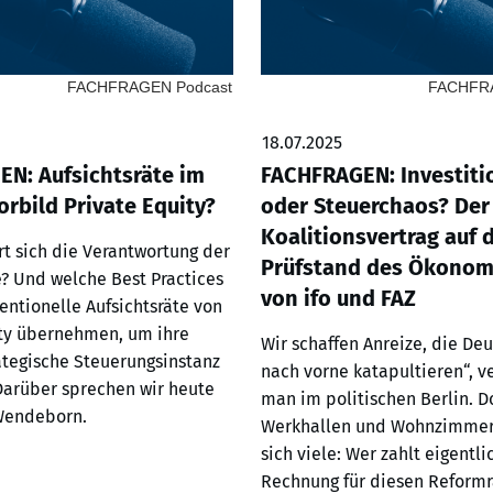
FACHFRAGEN Podcast
FACHFRA
18.07.2025
N: Aufsichtsräte im
FACHFRAGEN: Investiti
orbild Private Equity?
oder Steuerchaos? Der 
Koalitionsvertrag auf
t sich die Verantwortung der
Prüfstand des Ökono
e? Und welche Best Practices
von ifo und FAZ
ntionelle Aufsichtsräte von
ity übernehmen, um ihre
Wir schaffen Anreize, die De
rategische Steuerungsinstanz
nach vorne katapultieren“, 
Darüber sprechen wir heute
man im politischen Berlin. D
Wendeborn.
Werkhallen und Wohnzimmer
sich viele: Wer zahlt eigentli
Rechnung für diesen Reform