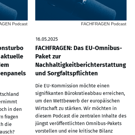
GEN Podcast
FACHFRAGEN Podcast
16.05.2025
onsturbo
FACHFRAGEN: Das EU-Omnibus-
aktuelle
Paket zur
 dem
Nachhaltigkeitberichterstattung
menpanels
und Sorgfaltspflichten
Die EU-Kommission möchte einen
signifikanten Bürokratieabbau erreichen,
utschland
um den Wettbewerb der europäischen
vernimmt
Wirtschaft zu stärken. Wir möchten in
och in den
diesem Podcast die zentralen Inhalte des
n fragen
jüngst veröffentlichten Omnibus-Pakets
ch die
vorstellen und eine kritische Bilanz
rausch?