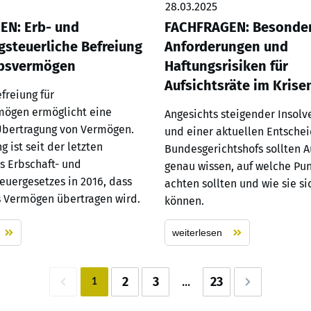
28.03.2025
EN: Erb- und
FACHFRAGEN: Besonde
steuerliche Befreiung
Anforderungen und
ebsvermögen
Haftungsrisiken für
Aufsichtsräte im Krisen
freiung für
mögen ermöglicht eine
Angesichts steigender Insol
 Übertragung von Vermögen.
und einer aktuellen Entsche
g ist seit der letzten
Bundesgerichtshofs sollten A
s Erbschaft- und
genau wissen, auf welche Pun
uergesetzes in 2016, dass
achten sollten und wie sie si
s Vermögen übertragen wird.
können.
weiterlesen
2
3
...
23
1