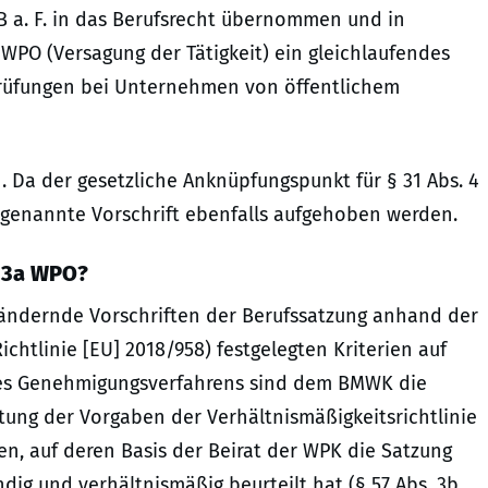
B a. F. in das Berufsrecht übernommen und in
2 WPO (Versagung der Tätigkeit) ein gleichlaufendes
sprüfungen bei Unternehmen von öffentlichem
 Da der gesetzliche Anknüpfungspunkt für § 31 Abs. 4
t genannte Vorschrift ebenfalls aufgehoben werden.
. 3a WPO?
ändernde Vorschriften der Berufssatzung anhand der
Richtlinie [EU] 2018/958) festgelegten Kriterien auf
des Genehmigungsverfahrens sind dem BMWK die
tung der Vorgaben der Verhältnismäßigkeitsrichtlinie
n, auf deren Basis der Beirat der WPK die Satzung
dig und verhältnismäßig beurteilt hat (§ 57 Abs. 3b