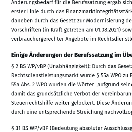
Änderungsbedarf für die Berufssatzung ergab sic
erster Linie durch das Finanzmarktintegritätsstär
daneben durch das Gesetz zur Modernisierung des
Vorschriften (in Kraft getreten am 01.08.2021) so
verbrauchergerechter Angebote im Rechtsdienstlei
Einige Änderungen der Berufssatzung im Übe
§ 2 BS WP/vBP (Unabhängigkeit): Durch das Geset
Rechtsdienstleistungsmarkt wurde § 55a WPO zu Er
55a Abs. 2 WPO wurden die Wörter „aufgrund seine
damit das grundsätzliche Verbot der Vereinbarun
Steuerrechtshilfe weiter gelockert. Diese Änderu
durch eine entsprechende Streichung nachvollzo
§ 31 BS WP/vBP (Bedeutung absoluter Ausschlussgr