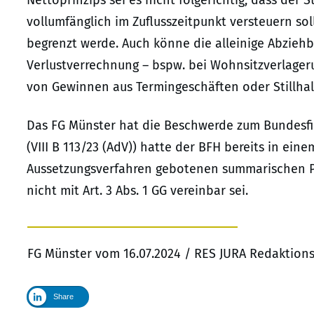
Nettoprinzips sei es nicht folgerichtig, dass der
vollumfänglich im Zuflusszeitpunkt versteuern so
begrenzt werde. Auch könne die alleinige Abziehb
Verlustverrechnung – bspw. bei Wohnsitzverlager
von Gewinnen aus Termingeschäften oder Stillhal
Das FG Münster hat die Beschwerde zum Bundesfin
(VIII B 113/23 (AdV)) hatte der BFH bereits in ein
Aussetzungsverfahren gebotenen summarischen Prüf
nicht mit Art. 3 Abs. 1 GG vereinbar sei.
FG Münster vom 16.07.2024 / RES JURA Redaktion
Share