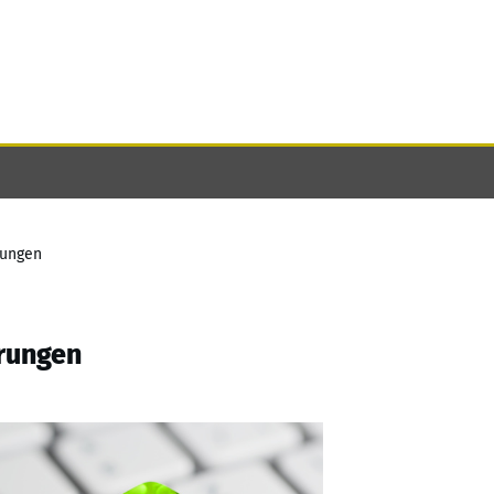
rungen
erungen