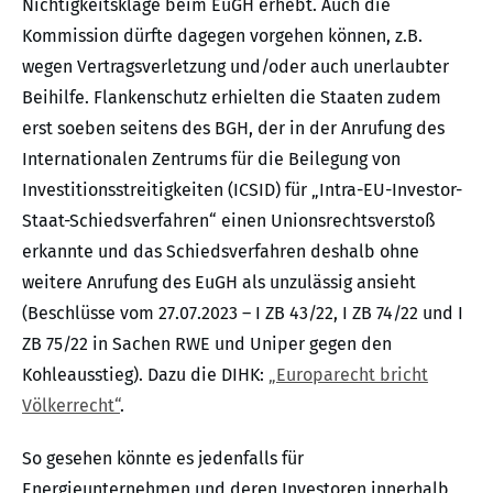
Nichtigkeitsklage beim EuGH erhebt. Auch die
Kommission dürfte dagegen vorgehen können, z.B.
wegen Vertragsverletzung und/oder auch unerlaubter
Beihilfe. Flankenschutz erhielten die Staaten zudem
erst soeben seitens des BGH, der in der Anrufung des
Internationalen Zentrums für die Beilegung von
Investitionsstreitigkeiten (ICSID) für „Intra-EU-Investor-
Staat-Schiedsverfahren“ einen Unionsrechtsverstoß
erkannte und das Schiedsverfahren deshalb ohne
weitere Anrufung des EuGH als unzulässig ansieht
(Beschlüsse vom 27.07.2023 – I ZB 43/22, I ZB 74/22 und I
ZB 75/22 in Sachen RWE und Uniper gegen den
Kohleausstieg). Dazu die DIHK:
„Europarecht bricht
Völkerrecht“
.
So gesehen könnte es jedenfalls für
Energieunternehmen und deren Investoren innerhalb