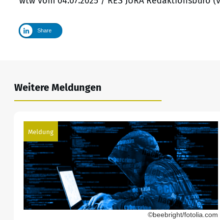
wtw vom 04.07.2025 / RES JURA Redaktionsbüro (
Share
Weitere Meldungen
Meldung
©beebright/fotolia.com