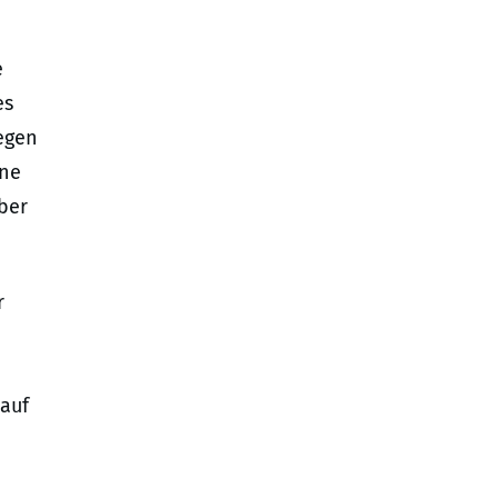
e
es
gegen
hne
aber
r
 auf