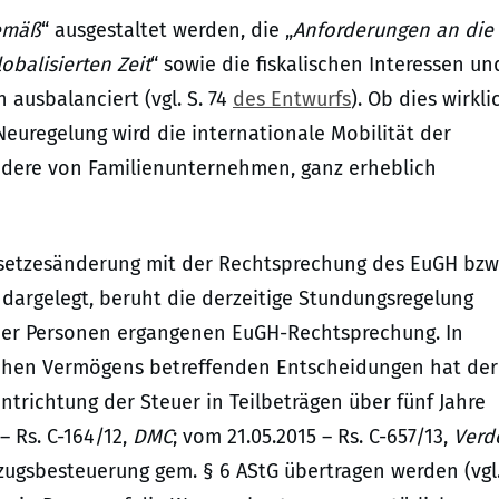
emäß
“ ausgestaltet werden, die „
Anforderungen an die
obalisierten Zeit
“ sowie die fiskalischen Interessen un
ausbalanciert (vgl. S. 74
des Entwurfs
). Ob dies wirkli
 Neuregelung wird die internationale Mobilität der
ondere von Familienunternehmen, ganz erheblich
esetzesänderung mit der Rechtsprechung des EuGH bzw
 dargelegt, beruht die derzeitige Stundungsregelung
cher Personen ergangenen EuGH-Rechtsprechung. In
blichen Vermögens betreffenden Entscheidungen hat der
ntrichtung der Steuer in Teilbeträgen über fünf Jahre
– Rs. C-164/12,
DMC
; vom 21.05.2015 – Rs. C-657/13,
Verd
zugsbesteuerung gem. § 6 AStG übertragen werden (vgl.