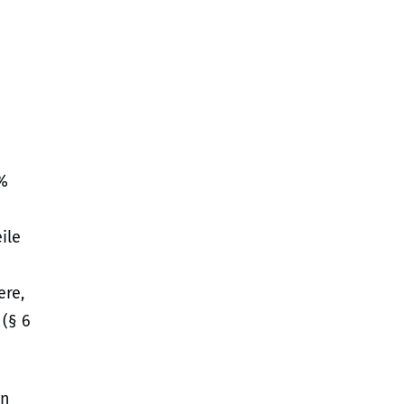
1%
ile
ere,
(§ 6
en