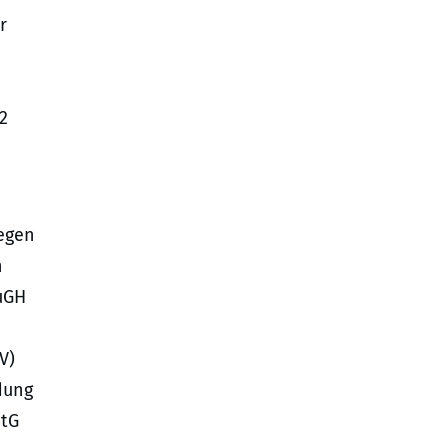
r
2
gegen
n
uGH
V)
dung
StG