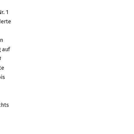
r. 1
derte
en
 auf
3
te
is
chts