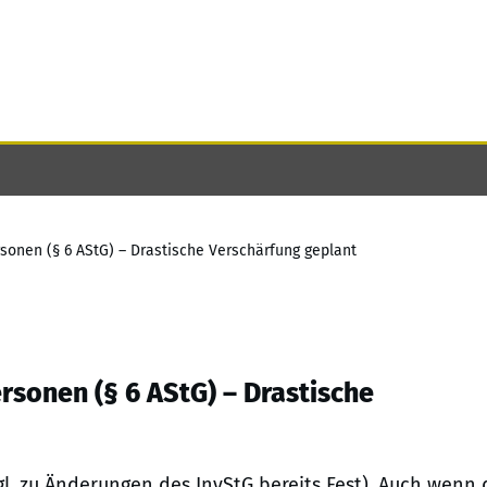
sonen (§ 6 AStG) – Drastische Verschärfung geplant
sonen (§ 6 AStG) – Drastische
gl. zu Änderungen des InvStG bereits Fest). Auch wenn 