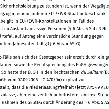
 Sicherheitsleistung zu stunden ist, wenn der Wegzügle
Wegzug in einem anderen EU-/EWR-Staat unbeschränkt
elbe gilt in EU-/EWR-Konstellationen im Fall des
 im Ausland ansässige Personen (§ 6 Abs. 5 Satz 3 Nr. 
ärtefall auf Antrag eine verzinsliche Stundung gegen
 fünf Jahresraten fällig (§ 6 Abs. 4 AStG).
Fälle sah sich der Gesetzgeber seinerzeit durch ein 
erfahren sowie die Rechtsprechung des EuGH gezwunge
f.). So hatte der EuGH in den Rechtsachen
du Saillant
(E
GH vom 07.09.2006 – C-470/04) explizit zur
llt, dass die Niederlassungsfreiheit (jetzt Art. 49 AEU
zulasse, aber eine zeitlich unbefristete, zinslose Stun
im Rahmen des SEStEG durch Änderung des § 6 Abs. 5 A