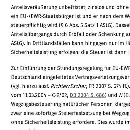
Anteilsveräußerung unbefristet, zinslos und ohne
ein EU-/EWR-Staatsbürger ist und er nach dem 
steuerpflichtig wird (§ 6 Abs. 5 Satz 1 AStG). Dass
Anteilsübergangs durch Erbfall oder Schenkung auf
AStG). In Drittlandsfällen kann hingegen nur im H
Sicherheitsleistung erfolgen; die Steuer ist dann in
Zur Einführung der Stundungsregelung für EU-EWR-
Deutschland eingeleitetes Vertragsverletzungsv
(vgl. hierzu ausf.
Richter/Escher
, FR 2007 S. 674 f
vom 11.03.2004 – C-9/02,
DB 2004 S. 686
) und
N
(Eu
Wegzugsbesteuerung natürlicher Personen klargeste
zwar eine sofortige Steuerfestsetzung bei Wegzug 
ohne Sicherheitsleistung erfordere. Dies wurde 