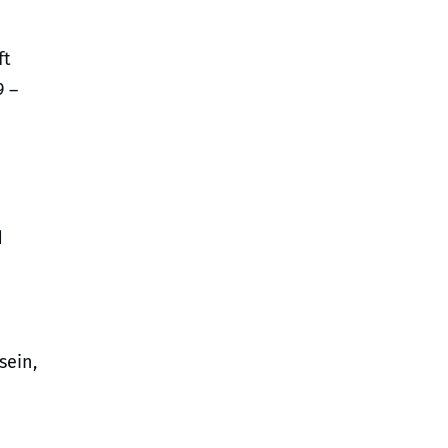
ft
9 –
d
sein,