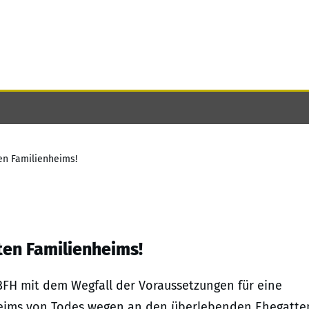
en Familienheims!
ten Familienheims!
r BFH mit dem Wegfall der Voraussetzungen für eine
nheims von Todes wegen an den überlebenden Ehegatte