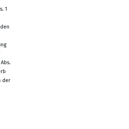
s. 1
 den
ung
r
 Abs.
erb
n der