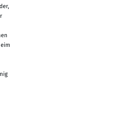
der,
r
nen
heim
nig