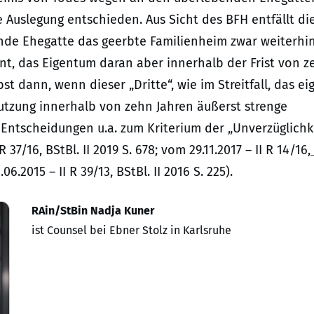
ve Auslegung entschieden. Aus Sicht des BFH entfällt di
nde Ehegatte das geerbte Familienheim zwar weiterhi
t, das Eigentum daran aber innerhalb der Frist von z
st dann, wenn dieser „Dritte“, wie im Streitfall, das ei
nutzung innerhalb von zehn Jahren äußerst strenge
Entscheidungen u.a. zum Kriterium der „Unverzüglichk
 37/16, BStBl. II 2019 S. 678; vom 29.11.2017 – II R 14/16,
6.2015 – II R 39/13, BStBl. II 2016 S. 225).
RAin/StBin Nadja Kuner
ist Counsel bei Ebner Stolz in Karlsruhe