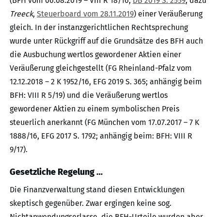
(BFH vom 06.08.2019 – VIII R 18/16,
DB 2019 S. 2559
, dazu
Treeck
,
Steuerboard vom 28.11.2019
) einer Veräußerung
gleich. In der instanzgerichtlichen Rechtsprechung
wurde unter Rückgriff auf die Grundsätze des BFH auch
die Ausbuchung wertlos gewordener Aktien einer
Veräußerung gleichgestellt (FG Rheinland-Pfalz vom
12.12.2018 – 2 K 1952/16, EFG 2019 S. 365; anhängig beim
BFH: VIII R 5/19) und die Veräußerung wertlos
gewordener Aktien zu einem symbolischen Preis
steuerlich anerkannt (FG München vom 17.07.2017 – 7 K
1888/16, EFG 2017 S. 1792; anhängig beim: BFH: VIII R
9/17).
Gesetzliche Regelung …
Die Finanzverwaltung stand diesen Entwicklungen
skeptisch gegenüber. Zwar ergingen keine sog.
Nichtanwendungserlasse, die BFH-Urteile wurden aber