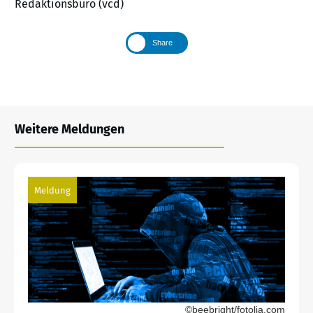
Redaktionsbüro (vcd)
Share
Weitere Meldungen
Meldung
©beebright/fotolia.com