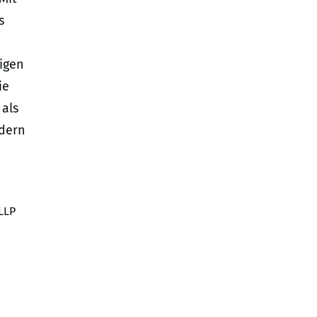
s
igen
ie
als
ndern
 LLP