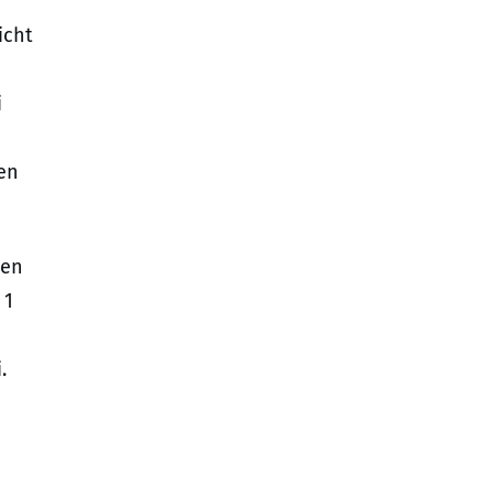
icht
i
en
den
 1
.