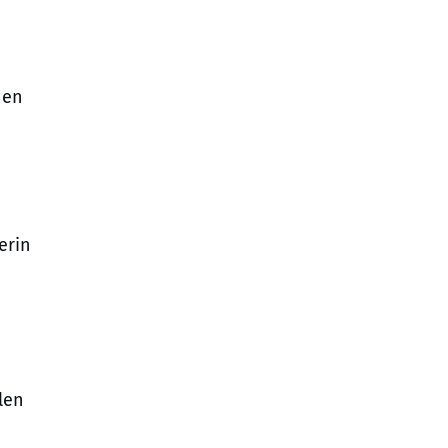
hen
erin
len