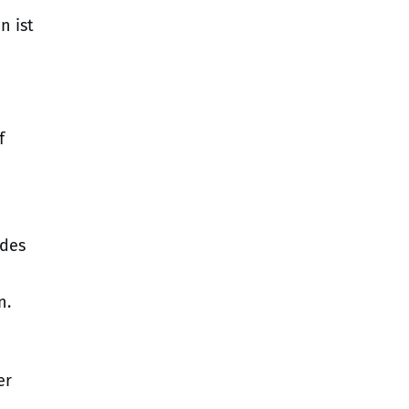
n ist
f
 des
n.
er