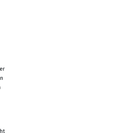
er
in
h
cht