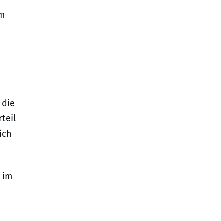
em
 die
teil
ich
 im