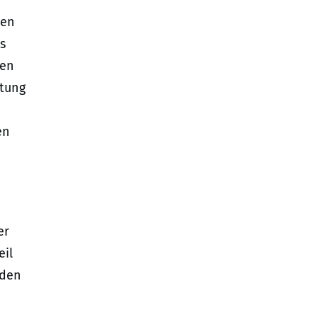
ten
s
ten
stung
en
er
eil
 den