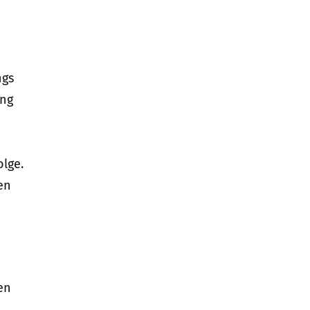
ngs
ung
lge.
en
en