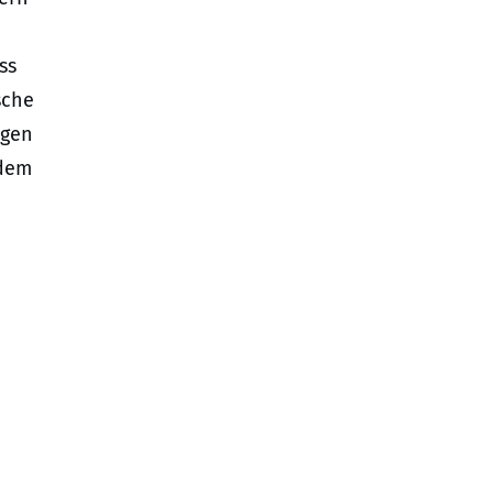
ss
sche
ngen
edem