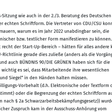
s-Sitzung wie auch in der 2./3. Beratung des Deutschen
der echten Schriftform. Die Vertreter von CDU/CSU kon
rmauern, warum es im Jahr 2022 unabdingbar sein, die
nischer bzw. textlicher Form manifestieren zu können.
 recht der Start-Up-Bereich – hätten für alles andere 
U-Richtlinie gerade dies zuließe (anders als die Vorgän
PD und auch BÜNDNIS 90/DIE GRÜNEN haben sich für die
wichtig es sei, dass Mitarbeitende ihre wesentlichen
 und Siegel“ in den Händen halten müssen.
lligungs-Vorbehalt (d.h. Elektronische oder Textform
stimmt) oder die Begrenzung der echten Schriftform a
chen nach § 2a Schwarzarbeitsbekämpfungsgesetz)) wur
icher Zuspruch kam in der Ausschuss-Anhörung vom