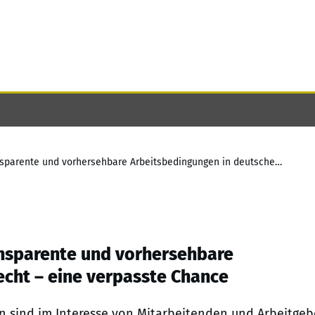
Umsetzung der EU-Richtlinie für transparente und vorhersehbare Arbeitsbedingungen in deutsches Recht – eine verpasste Chance
ansparente und vorhersehbare
cht – eine verpasste Chance
n sind im Interesse von Mitarbeitenden und Arbeitge