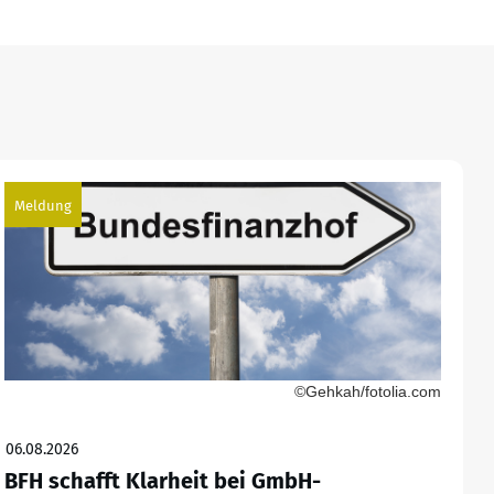
Meldung
©Gehkah/fotolia.com
06.08.2026
BFH schafft Klarheit bei GmbH-