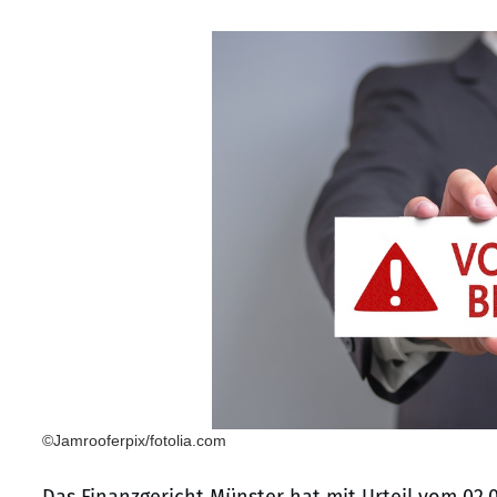
©Jamrooferpix/fotolia.com