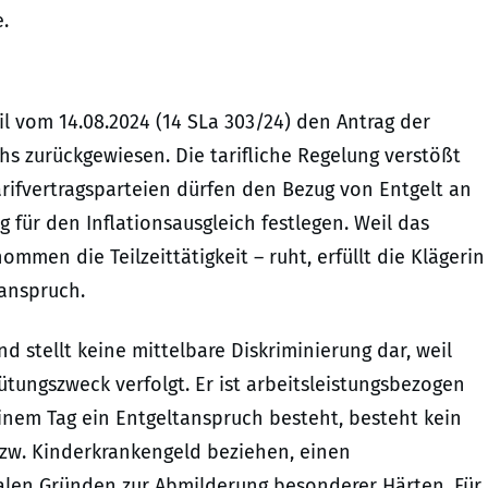
.
il vom 14.08.2024 (14 SLa 303/24) den Antrag der
chs zurückgewiesen. Die tarifliche Regelung verstößt
 Tarifvertragsparteien dürfen den Bezug von Entgelt an
für den Inflationsausgleich festlegen. Weil das
mmen die Teilzeittätigkeit – ruht, erfüllt die Klägerin
tanspruch.
nd stellt keine mittelbare Diskriminierung dar, weil
gütungszweck verfolgt. Er ist arbeitsleistungsbezogen
 einem Tag ein Entgeltanspruch besteht, besteht kein
bzw. Kinderkrankengeld beziehen, einen
zialen Gründen zur Abmilderung besonderer Härten. Für