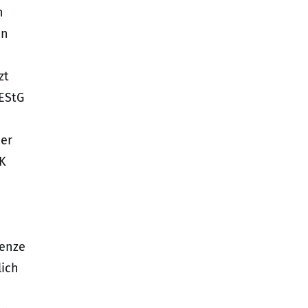
n
en
zt
 EStG
der
 K
renze
lich