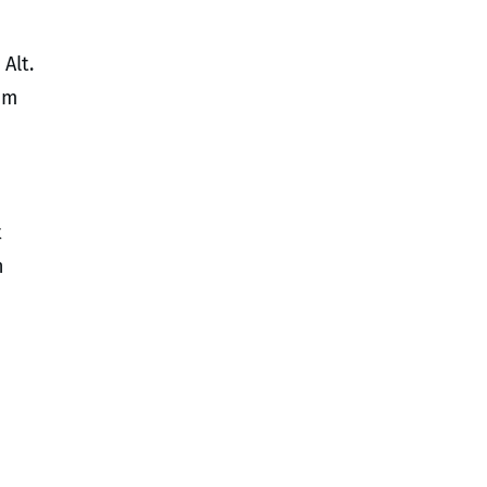
Alt.
em
t
h