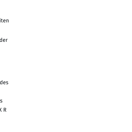
iten
 der
 des
s
X R