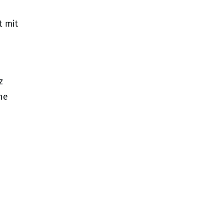
t mit
z
ne