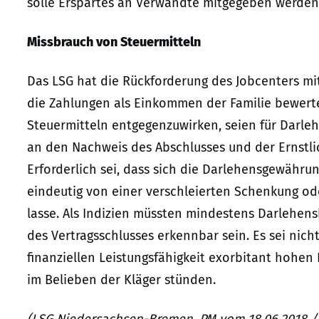
solle Erspartes an Verwandte mitgegeben werden
Missbrauch von Steuermitteln
Das LSG hat die Rückforderung des Jobcenters mit 
die Zahlungen als Einkommen der Familie bewert
Steuermitteln entgegenzuwirken, seien für Darle
an den Nachweis des Abschlusses und der Ernstlic
Erforderlich sei, dass sich die Darlehensgewähr
eindeutig von einer verschleierten Schenkung o
lasse. Als Indizien müssten mindestens Darlehen
des Vertragsschlusses erkennbar sein. Es sei nich
finanziellen Leistungsfähigkeit exorbitant hohen
im Belieben der Kläger stünden.
(LSG Niedersachsen-Bremen, PM vom 18.06.2018 /