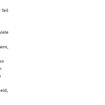
 Teil
viele
ann,
en
n
m
heid,