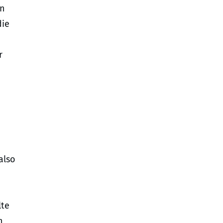
en
die
r
also
lte
n