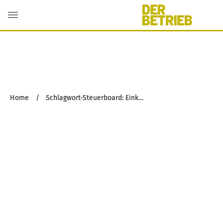
Home
/
Schlagwort-Steuerboard: Einkünfte aus nichtselbstständiger Arbeit