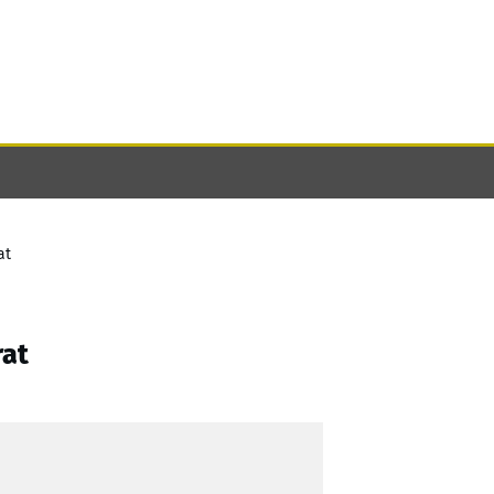
at
rat