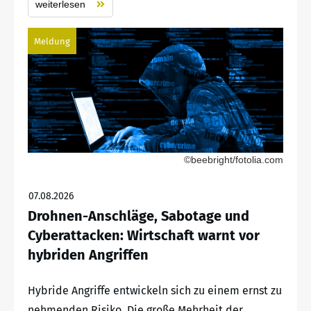
weiterlesen
Meldung
©beebright/fotolia.com
07.08.2026
Drohnen-Anschläge, Sabotage und
Cyberattacken: Wirtschaft warnt vor
hybriden Angriffen
Hybride Angriffe entwickeln sich zu einem ernst zu
nehmenden Risiko. Die große Mehrheit der