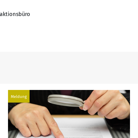
daktionsbüro
Meldung