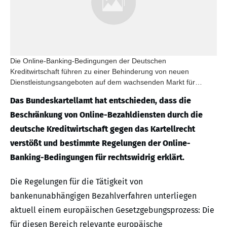
Die Online-Banking-Bedingungen der Deutschen
Kreditwirtschaft führen zu einer Behinderung von neuen
Dienstleistungsangeboten auf dem wachsenden Markt für
Bezahlverfahren im Internethandel. Im Kern geht es darum, ob
Das Bundeskartellamt hat entschieden, dass die
auch bankenunabhängige Bezahlverfahren PIN und TAN nutzen
dürfen.
Beschränkung von Online-Bezahldiensten durch die
deutsche Kreditwirtschaft gegen das Kartellrecht
verstößt und bestimmte Regelungen der Online-
Banking-Bedingungen für rechtswidrig erklärt.
Die Regelungen für die Tätigkeit von
bankenunabhängigen Bezahlverfahren unterliegen
aktuell einem europäischen Gesetzgebungsprozess: Die
für diesen Bereich relevante europäische