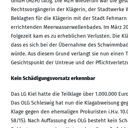
GmbH (MZH) tätig. Die MZH wiederum war die gesc
Rechtsvorgängerin der Klägerin, der Stadtwerke 
Beklagten für die Klägerin mit der Stadt Fehmarn
errichtenden Meerwasserwellenbades. Im März 20
Folgezeit kam es zu erheblichen Verlusten. Die Kl
dass es sich bei der Übernahme des Schwimmbadb
würde. Aus diesem Grund verlangt sie nun einen 
Gesichtspunkt der Untreue und der Pflichtverletzu
Kein Schädigungsvorsatz erkennbar
Das LG Kiel hatte die Teilklage über 1.000.000 Eu
Das OLG Schleswig hat nun die Klagabweisung ge
Klage gegen den ehemaligen Prokuristen i.H.v. 10.0
58/15). Nach Auffassung des OLG besteht kein Sc