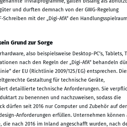
genannte Trivialprogramme, galten bislang als abnutzb
sgüter und durften demnach von der GWG-Regelung
F-Schreiben mit der „Digi-AfA“ den Handlungsspielrau
kein Grund zur Sorge
rdware, also beispielsweise Desktop-PC‘s, Tablets, T
stationen nach den Regeln der „Digi-AfA“ behandeln dür
nie“ der EU (Richtlinie 2009/125/EG) entsprechen. Die
ltgerechte Gestaltung für technische Geräte,
rt detaillierte technische Anforderungen. Sie verpfli
roduktart zu benennen und nachzuweisen, sodass die
lück dürfen seit 2016 nur Computer und Zubehör auf de
odesign-Anforderungen erfüllen. Unternehmen können 
e, die nach 2016 im Inland angeschafft wurden, nach d