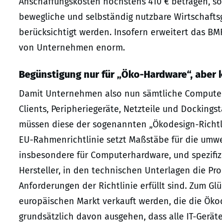
Anschaffungskosten höchstens 410 € betragen, so
bewegliche und selbständig nutzbare Wirtschaft
berücksichtigt werden. Insofern erweitert das BM
von Unternehmen enorm.
Begünstigung nur für „Öko-Hardware“, aber 
Damit Unternehmen also nun sämtliche Computerha
Clients, Peripheriegeräte, Netzteile und Docking
müssen diese der sogenannten „Ökodesign-Richtli
EU-Rahmenrichtlinie setzt Maßstäbe für die umwe
insbesondere für Computerhardware, und spezifizie
Hersteller, in den technischen Unterlagen die P
Anforderungen der Richtlinie erfüllt sind. Zum G
europäischen Markt verkauft werden, die die Ök
grundsätzlich davon ausgehen, dass alle IT-Gerät