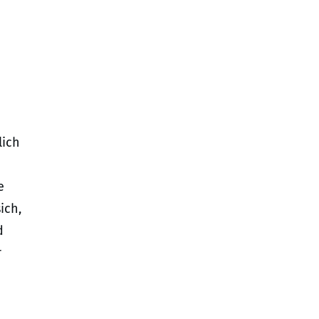
lich
e
ich,
d
r