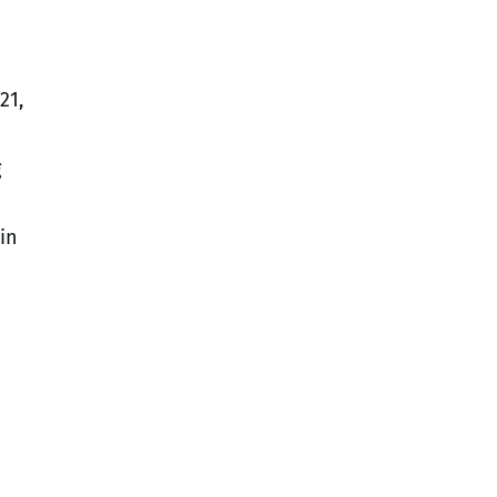
21,
g
in