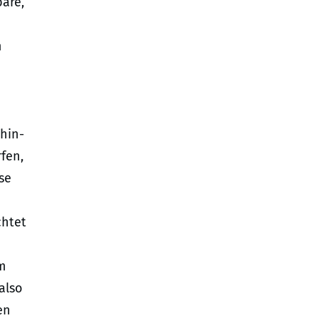
are,
m
hin-
fen,
se
chtet
m
also
en