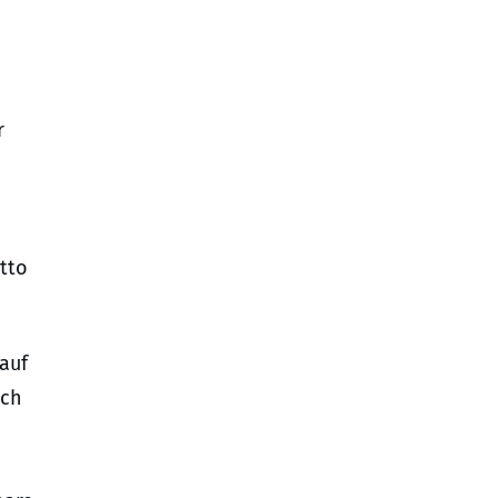
r
tto
auf
uch