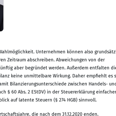
 Wahlmöglichkeit. Unternehmen können also grundsätz
eren Zeitraum abschreiben. Abweichungen von der
künftig aber begründet werden. Außerdem entfalten di
anz keine unmittelbare Wirkung. Daher empfiehlt es s
amit Bilanzierungsunterschiede zwischen Handels- un
ach § 60 Abs. 2 EStDV) in der Steuererklärung einfache
ick auf latente Steuern (§ 274 HGB) sinnvoll.
tschaftsjahre, die nach dem 31.12.2020 enden.