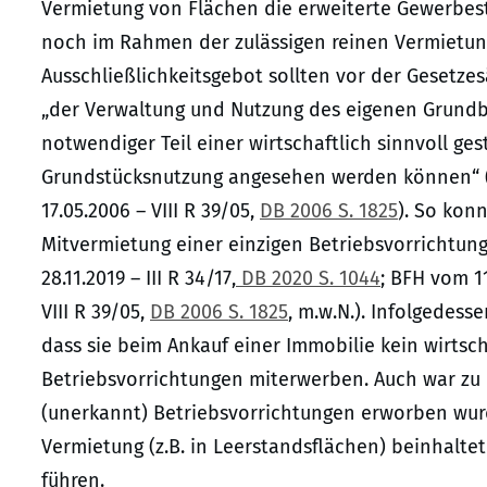
Vermietung von Flächen die erweiterte Gewerbest
noch im Rahmen der zulässigen reinen Vermietu
Ausschließlichkeitsgebot sollten vor der Gesetze
„der Verwaltung und Nutzung des eigenen Grundb
notwendiger Teil einer wirtschaftlich sinnvoll g
Grundstücksnutzung angesehen werden können“ (BF
17.05.2006 – VIII R 39/05,
DB 2006 S. 1825
). So kon
Mitvermietung einer einzigen Betriebsvorrichtu
28.11.2019 – III R 34/17,
DB 2020 S. 1044
; BFH vom 11
VIII R 39/05,
DB 2006 S. 1825
, m.w.N.). Infolgedes
dass sie beim Ankauf einer Immobilie kein wirtsc
Betriebsvorrichtungen miterwerben. Auch war zu
(unerkannt) Betriebsvorrichtungen erworben wur
Vermietung (z.B. in Leerstandsflächen) beinhaltet
führen.