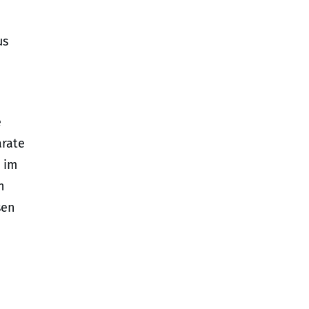
us
e
arate
 im
n
sen
n