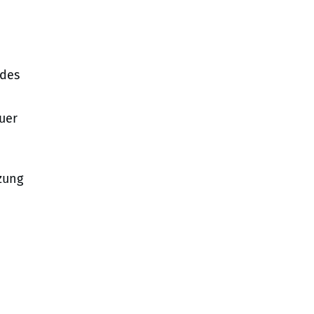
 des
uer
zung