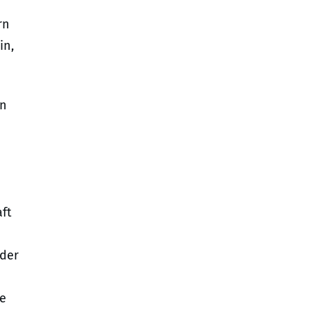
rn
in,
in
aft
 der
te