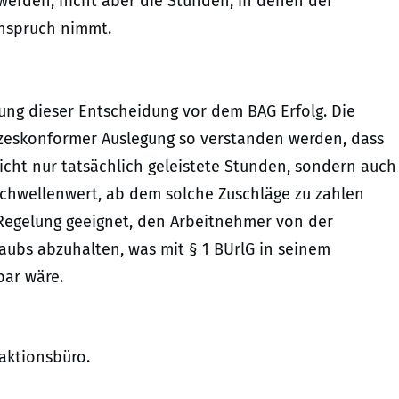
werden, nicht aber die Stunden, in denen der
Anspruch nimmt.
ung dieser Entscheidung vor dem BAG Erfolg. Die
etzeskonformer Auslegung so verstanden werden, dass
cht nur tatsächlich geleistete Stunden, sondern auch
Schwellenwert, ab dem solche Zuschläge zu zahlen
 Regelung geeignet, den Arbeitnehmer von der
ubs abzuhalten, was mit § 1 BUrlG in seinem
bar wäre.
daktionsbüro.