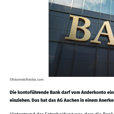
©fotomek/fotolia.com
Die kontoführende Bank darf vom Anderkonto ei
einziehen. Das hat das AG Aachen in einem Anerke