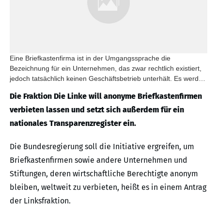
Eine Briefkastenfirma ist in der Umgangssprache die
Bezeichnung für ein Unternehmen, das zwar rechtlich existiert,
jedoch tatsächlich keinen Geschäftsbetrieb unterhält. Es werden
ausschließlich die wirtschaftlichen Zwecke eines Hintermannes
Die Fraktion Die Linke will anonyme Briefkastenfirmen
befolgt, der nach außen nicht in Erscheinung tritt.
verbieten lassen und setzt sich außerdem für ein
nationales Transparenzregister ein.
Die Bundesregierung soll die Initiative ergreifen, um
Briefkastenfirmen sowie andere Unternehmen und
Stiftungen, deren wirtschaftliche Berechtigte anonym
bleiben, weltweit zu verbieten, heißt es in einem Antrag
der Linksfraktion.