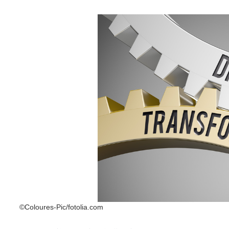
©Coloures-Pic/fotolia.com