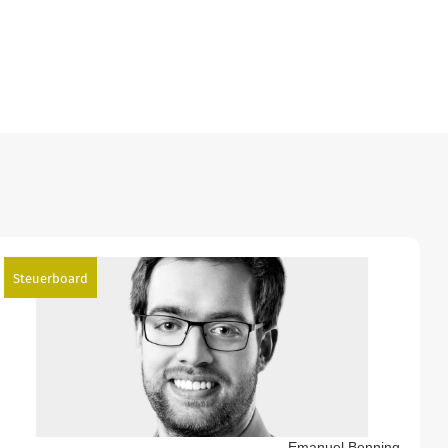
Steuerboard
Emanuel Benning