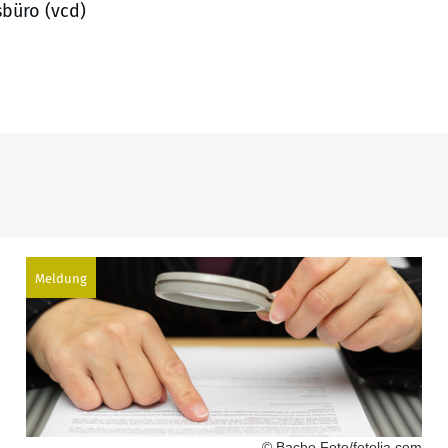
büro (vcd)
Meldung
© Bacho Foto/fotolia.com