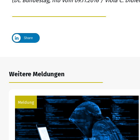
(Dt. Bundestag, hib vom 09.11.2016 / Viola C. Didie
Share
Weitere Meldungen
Meldung