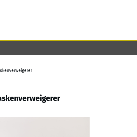
askenverweigerer
askenverweigerer