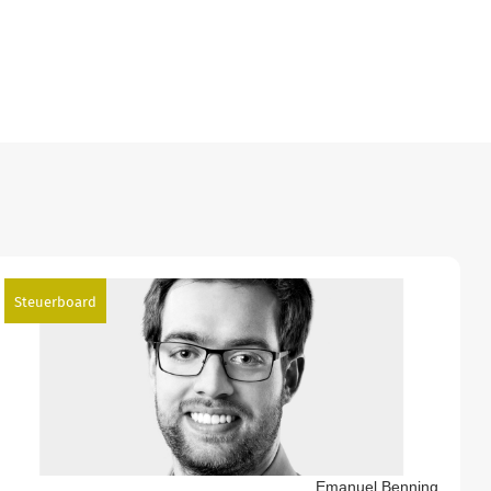
Steuerboard
Emanuel Benning