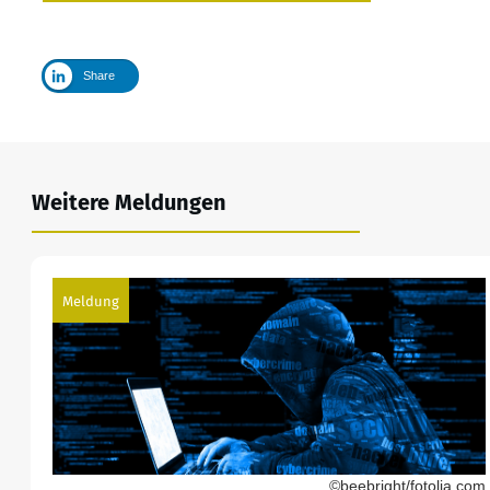
Share
Weitere Meldungen
Meldung
©beebright/fotolia.com