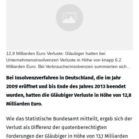
12,8 Milliarden Euro Verluste: Gläubiger hatten bei
Unternehmensinsolvenzen Verluste in Höhe von knapp 6,2
Milliarden Euro. Bei Verbraucherinsolvenzen summierten sich
die Verluste auf 3,5 Milliarden Euro. Für die übrigen
Bei Insolvenzverfahren in Deutschland, die im Jahr
Insolvenzverfahren ergaben sich Verluste in Höhe von rund 3,1
Milliarden Euro.
2009 eröffnet und bis Ende des Jahres 2013 beendet
wurden, hatten die Gläubiger Verluste in Höhe von 12,8
Milliarden Euro.
Wie das Statistische Bundesamt mitteilt, ergab sich der
Verlust als Differenz der quotenberechtigten
Forderungen der Gläubiger in Höhe von 13,1 Milliarden