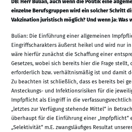
DB: Herr Bulian, auch wenn die Politik eine allgem
einzelne Berufsgruppen wird ein solcher Schritt dis
Vakzination juristisch möglich? Und wenn ja: Was 
Bulian: Die Einführung einer allgemeinen Impfpfli
Eingriffscharakters äußerst heikel und wird nur i
wäre hierfür zunächst die Schaffung einer entspr
Gesetzes, wobei sich bereits hier die Frage stell
erforderlich bzw. verhältnismäßig ist und damit 
Zu beachten ist schließlich, dass es bereits bei 
Ansteckungs- und Infektionsrisiken für die jewei
Impfpflicht als Eingriff in die verfassungsrechtli
„letztes zur Verfügung stehende Mittel“ in Betrac
überhaupt für die Einführung einer „Impfpflicht“ 
„Selektivität“ m.E. zwangsläufiges Resultat unser