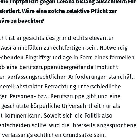
eine Impfpflicht gegen Corona bislang ausschließt: Für
kutiert. Wäre eine solche selektive Pflicht zur
wäre zu beachten?
cht ist angesichts des grundrechtsrelevanten
n Ausnahmefällen zu rechtfertigen sein. Notwendig
echenden Eingriffsgrundlage in Form eines formellen
t, ob eine berufsgruppenübergreifende Impflicht
den verfassungsrechtlichen Anforderungen standhält.
generell-abstrakter Betrachtung unterschiedliche
ligen Personen- bzw. Berufsgruppe gibt und eine
ch geschützte körperliche Unversehrtheit nur als
ht kommen kann. Soweit sich die Politik also
entscheiden sollte, wird die Ihrerseits angesprochene
er verfassungsrechtlichen Grundsätze sein.