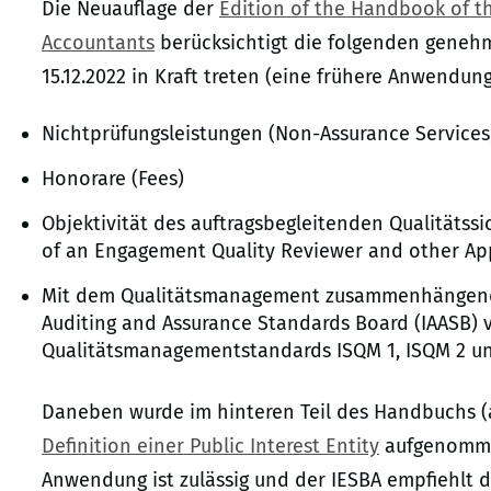
Die Neuauflage der
Edition of the Handbook of th
Accountants
berücksichtigt die folgenden geneh
15.12.2022 in Kraft treten (eine frühere Anwendun
Nichtprüfungsleistungen (Non-Assurance Services
Honorare (Fees)
Objektivität des auftragsbegleitenden Qualitätssi
of an Engagement Quality Reviewer and other App
Mit dem Qualitätsmanagement zusammenhängende
Auditing and Assurance Standards Board (IAASB)
Qualitätsmanagementstandards ISQM 1, ISQM 2 un
Daneben wurde im hinteren Teil des Handbuchs (a
Definition einer Public Interest Entity
aufgenommen,
Anwendung ist zulässig und der IESBA empfiehlt d