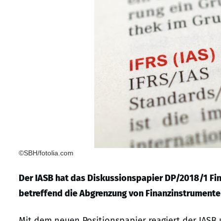
©SBH/fotolia.com
Der IASB hat das Diskussionspapier DP/2018/1 Fina
betreffend die Abgrenzung von Finanzinstrumenten
Mit dem neuen Positionspapier reagiert der IASB u