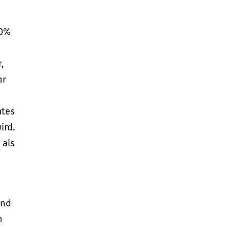
50%
,
hr
mtes
ird.
 als
end
n