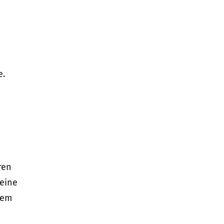
e.
ren
 eine
dem