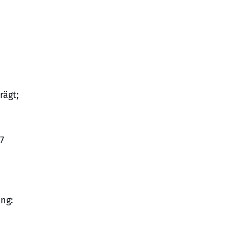
rägt;
7
ng: