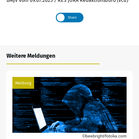
BMJV vom 09.07.2025 / RES JURA Redaktionsbüro (vcd)
Share
Weitere Meldungen
Meldung
©beebright/fotolia.com