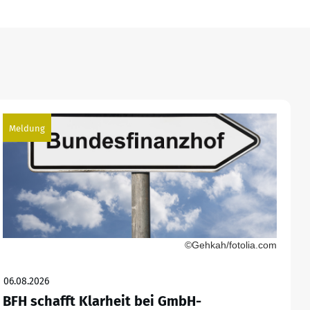
Meldung
©Gehkah/fotolia.com
06.08.2026
BFH schafft Klarheit bei GmbH-