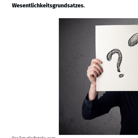
Wesentlichkeitsgrundsatzes.
©ra2studio/fotolia.com