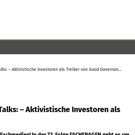
FACHFRAGEN Podcast: Governance Talks: – Aktivistische Investoren als Treiber von Good Governance?
ks: – Aktivistische Investoren als
Fachmedien! In der 73. Folge FACHFRAGEN geht es um