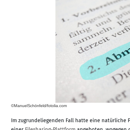
©ManuelSchönfeld/fotolia.com
Im zugrundeliegenden Fall hatte eine natürliche
einer
Filesharing-Plattform
angeboten, wogegen d