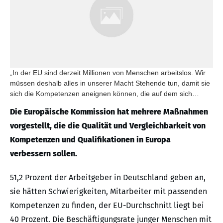
„In der EU sind derzeit Millionen von Menschen arbeitslos. Wir
müssen deshalb alles in unserer Macht Stehende tun, damit sie
sich die Kompetenzen aneignen können, die auf dem sich
wandelnden Arbeitsmarkt gebraucht werden“, erklärte Valdis
Die Europäische Kommission hat mehrere Maßnahmen
Dombrovskis, der für den Euro und den sozialen Dialog
zuständige Vizepräsident der Kommission.
vorgestellt, die die Qualität und Vergleichbarkeit von
Kompetenzen und Qualifikationen in Europa
verbessern sollen.
51,2 Prozent der Arbeitgeber in Deutschland geben an,
sie hätten Schwierigkeiten, Mitarbeiter mit passenden
Kompetenzen zu finden, der EU-Durchschnitt liegt bei
40 Prozent. Die Beschäftigungsrate junger Menschen mit