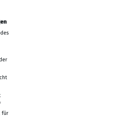
gen
 des
der
cht
t
f
 für