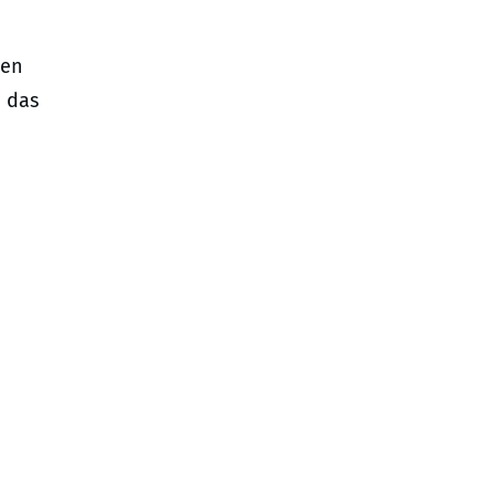
den
n das