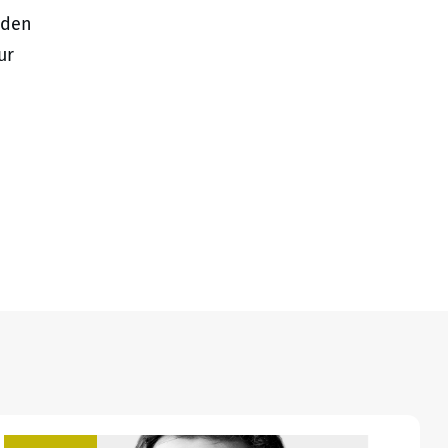
 den
ur