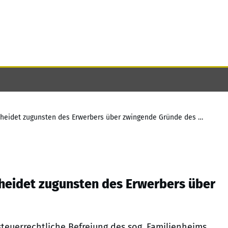
Neues vom Familienheim: BFH entscheidet zugunsten des Erwerbers über zwingende Gründe des Auszugs
heidet zugunsten des Erwerbers über
steuerrechtliche Befreiung des sog. Familienheims