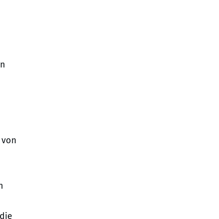
hn
 von
n
die